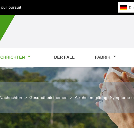
our pursuit
De
CHRICHTEN
DER FALL
FABRIK
Nachrichten
>
Gesundheitsthemen
>
Alkoholentgiftung: Symptome 