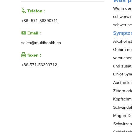
Wenn der 

Telefon :
schwerwie
+86 -571-56390711
schwer se
Symptom

Email :
Alkohol i
sales@multihealth.cn
Gehirn no

faxen :
versuchen
+86-571-56390712
und zusät
Einige Sy
Austrock
Zittern od
Kopfschm
Schwindel
Magen-Da
Schwitzen
Schlaflosi