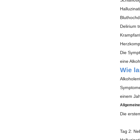
Halluzina
Bluthochd
Delirium 
Krampfanf
Herzkompl
Die Sympt
eine Alkoh
Wie la
Alkoholen
Symptome 
einem Jah
Allgemeiner
Die erste
Tag 2
: Ne
Halluzina