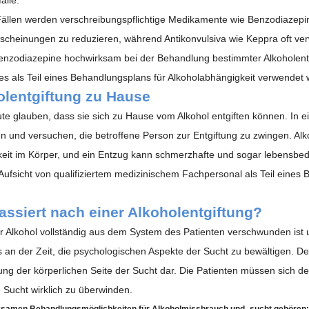
 Fällen werden verschreibungspflichtige Medikamente wie Benzodiazepi
scheinungen zu reduzieren, während Antikonvulsiva wie Keppra oft ver
enzodiazepine
hochwirksam bei der Behandlung bestimmter Alkoholentz
tes als Teil eines Behandlungsplans für Alkoholabhängigkeit verwendet 
olentgiftung zu Hause
ute glauben, dass sie sich zu Hause vom Alkohol entgiften können. In 
en
und versuchen, die betroffene Person zur Entgiftung zu zwingen. Alk
eit im Körper, und ein Entzug kann schmerzhafte und sogar lebensbedr
 Aufsicht von qualifiziertem medizinischem Fachpersonal als Teil eines
ssiert nach einer Alkoholentgiftung?
r Alkohol vollständig aus dem System des Patienten verschwunden ist
es an der Zeit, die psychologischen Aspekte der Sucht zu bewältigen. Der
ng der körperlichen Seite der Sucht dar. Die Patienten müssen sich de
e Sucht wirklich zu überwinden.
ksamen Behandlungsmöglichkeiten für Alkoholmissbrauch und -sucht gehören: