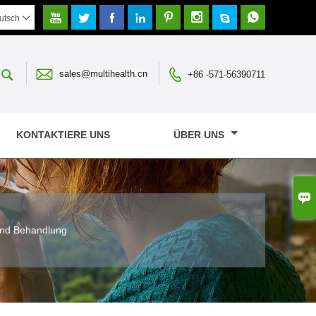








utsch




sales@multihealth.cn
+86 -571-56390711
KONTAKTIERE UNS
ÜBER UNS

und Behandlung