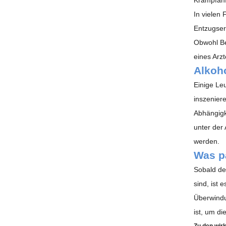
In vielen
Entzugser
Obwohl
B
eines Arz
Alkoh
Einige Le
inszenier
Abhängigk
unter der
werden.
Was pa
Sobald de
sind, ist 
Überwindu
ist, um di
Zu den wir