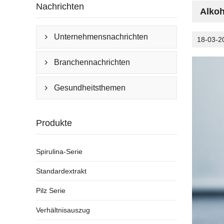
Nachrichten
Alko
Unternehmensnachrichten

18-03-2
Branchennachrichten

Gesundheitsthemen

Produkte
Spirulina-Serie
Standardextrakt
Pilz Serie
Verhältnisauszug