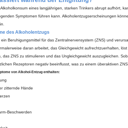
Alkoholkonsum eines langjährigen, starken Trinkers abrupt aufhört, k
genden Symptomen führen kann. Alkoholentzugserscheinungen können 
in.
e des Alkoholentzugs
st ein Beruhigungsmittel für das Zentralnervensystem (ZNS) und verur
rmalerweise daran arbeitet, das Gleichgewicht aufrechtzuerhalten, lös
, das ZNS zu stimulieren und das Ungleichgewicht auszugleichen. Sob
zlichen Rezeptoren negativ beeinflusst, was zu einem überaktiven ZN
mptome von
Alkohol-Entzug
enthalten:
nung
er zitternde Hände
erzen
rm-Beschwerden
gkeit