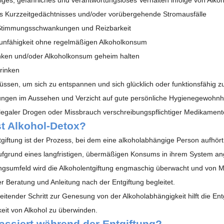
es Kurzzeitgedächtnisses und/oder vorübergehende Stromausfälle
Stimmungsschwankungen und Reizbarkeit
unfähigkeit ohne regelmäßigen Alkoholkonsum
rinken und/oder Alkoholkonsum geheim halten
rinken
üssen, um sich zu entspannen und sich glücklich oder funktionsfähig z
ngen im Aussehen und Verzicht auf gute persönliche Hygienegewohnh
legaler Drogen oder Missbrauch verschreibungspflichtiger Medikamente
st Alkohol-Detox?
giftung ist der Prozess, bei dem eine alkoholabhängige Person aufhört, a
aufgrund eines langfristigen, übermäßigen Konsums in ihrem System a
gsumfeld wird die Alkoholentgiftung engmaschig überwacht und von
r Beratung und Anleitung nach der Entgiftung begleitet.
eitender Schritt zur Genesung von der Alkoholabhängigkeit hilft die En
eit von Alkohol zu überwinden.
assiert während der Entgiftung?