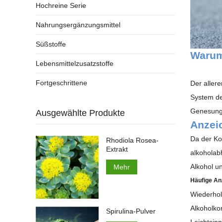
Hochreine Serie
Nahrungsergänzungsmittel
Süßstoffe
Warum
Lebensmittelzusatzstoffe
Fortgeschrittene
Der aller
System de
Genesungs
Ausgewählte Produkte
Anzeic
Da der Kon
Rhodiola Rosea-
Extrakt
alkoholabh
Alkohol u
Mehr
Häufige An
Wiederhol
Alkoholk
Spirulina-Pulver
Leichtsinn