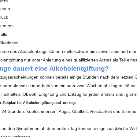
tionen
ruck
tremens
älle
ikationen
ome des Alkoholentzugs können mittelschwer bis schwer sein und man
olentgiftung nur unter Anleitung eines qualifizierten Arztes als Teil 
nge dauert eine Alkoholentgiftung?
tzugserscheinungen können bereits einige Stunden nach dem letzten G
normalerweise innerhalb von ein oder zwei Wochen abklingen, könne
r anhalten.
Obwohl Entgiftung und Entzug für jeden anders sind, gibt e
 Zeitplan für Alkoholentgiftung und -entzug:
n 24 Stunden
: Kopfschmerzen, Angst, Übelkeit, Reizbarkeit und Stimm
ben den Symptomen ab dem ersten Tag können einige zusätzliche Wir
tionen umfassen.