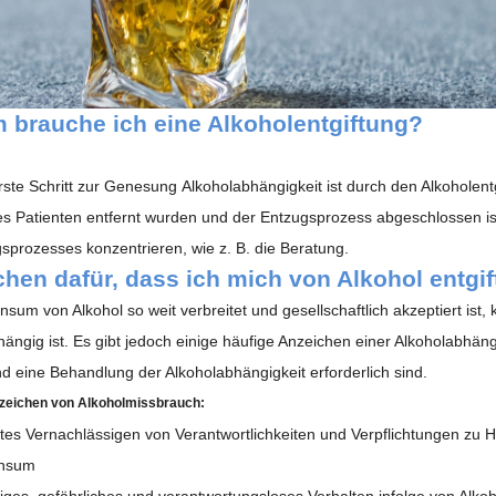
 brauche ich eine Alkoholentgiftung?
erste Schritt zur Genesung
Alkoholabhängigkeit
ist durch den Alkoholen
s Patienten entfernt wurden und der Entzugsprozess abgeschlossen ist
prozesses konzentrieren, wie z. B. die Beratung.
hen dafür, dass ich mich von Alkohol entgi
sum von Alkohol so weit verbreitet und gesellschaftlich akzeptiert ist
ängig ist. Es gibt jedoch einige häufige Anzeichen einer Alkoholabhäng
nd eine Behandlung der Alkoholabhängigkeit erforderlich sind.
zeichen von Alkoholmissbrauch:
tes Vernachlässigen von Verantwortlichkeiten und Verpflichtungen zu H
onsum
iges, gefährliches und verantwortungsloses Verhalten infolge von Alkoh