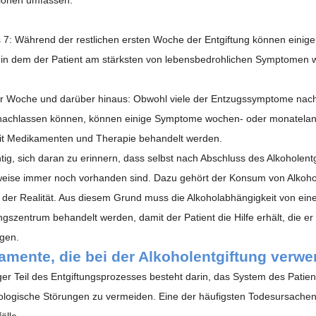
s 7
: Während der restlichen ersten Woche der Entgiftung können eini
 in dem der Patient am stärksten von lebensbedrohlichen Symptomen wi
r Woche und darüber hinaus
: Obwohl viele der Entzugssymptome nach
achlassen können, können einige Symptome wochen- oder monatelang 
t Medikamenten und Therapie behandelt werden.
chtig, sich daran zu erinnern, dass selbst nach Abschluss des Alkohole
eise immer noch vorhanden sind. Dazu gehört der Konsum von Alkohol 
r der Realität. Aus diesem Grund muss die Alkoholabhängigkeit von ein
gszentrum behandelt werden, damit der Patient die Hilfe erhält, die e
igen.
amente, die bei der Alkoholentgiftung verw
iger Teil des Entgiftungsprozesses besteht darin, das System des Patie
ologische Störungen zu vermeiden. Eine der häufigsten Todesursachen be
älle.