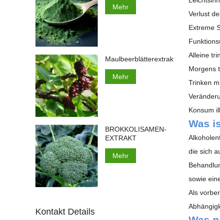
Mehr
Verlust d
Extreme 
Funktions
Alleine t
Maulbeerblätterextrakt
Morgens t
Mehr
Trinken m
Veränderu
Konsum il
Was i
BROKKOLISAMEN-
Alkoholent
EXTRAKT
die sich 
Mehr
Behandlun
sowie eine
Als vorber
Abhängigk
Kontakt Details
Was p