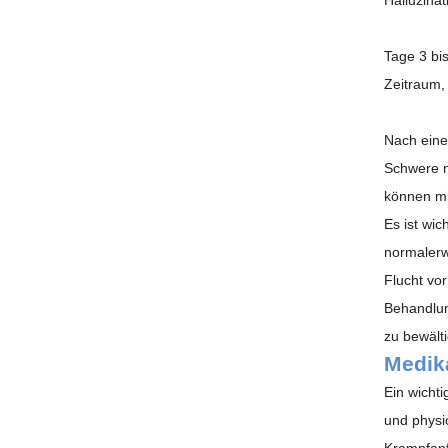
Tage 3 bi
Zeitraum,
Nach eine
Schwere n
können mi
Es ist wi
normalerw
Flucht vo
Behandlun
zu bewält
Medik
Ein wicht
und physi
Krampfanf