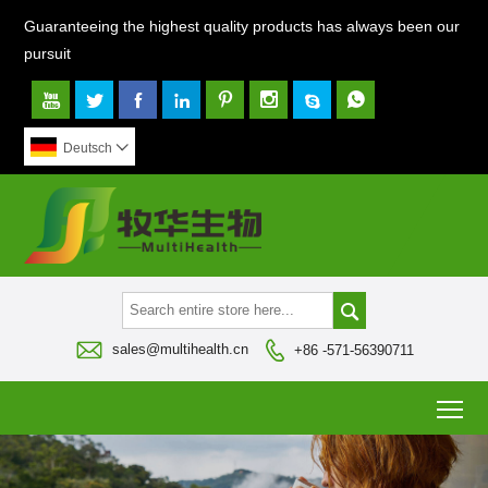
Guaranteeing the highest quality products has always been our
pursuit








Deutsch




sales@multihealth.cn
+86 -571-56390711
To