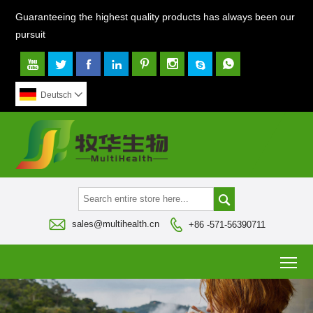
Guaranteeing the highest quality products has always been our
pursuit








Deutsch




sales@multihealth.cn
+86 -571-56390711
To