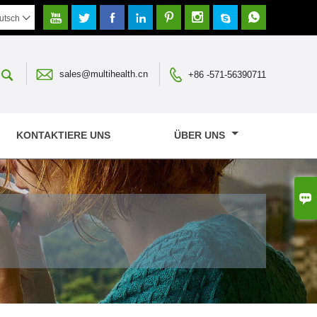








utsch




sales@multihealth.cn
+86 -571-56390711
KONTAKTIERE UNS
ÜBER UNS
