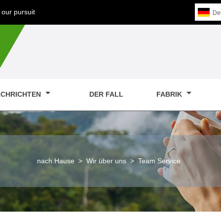
our pursuit
De
CHRICHTEN
DER FALL
FABRIK
nach Hause
>
Wir über uns
>
Team Service