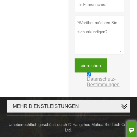
einreichen
Datenschutz-
Bestimmungen
MEHR DIENSTLEISTUNGEN
Urheberrechtlich geschützt durch © Hangzhou Muhua Bio-Tech Co.,

Ltd.