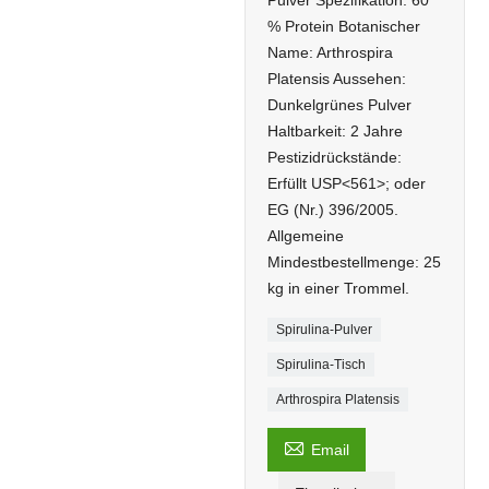
Pulver Spezifikation: 60
% Protein Botanischer
Name: Arthrospira
Platensis Aussehen:
Dunkelgrünes Pulver
Haltbarkeit: 2 Jahre
Pestizidrückstände:
Erfüllt USP<561>; oder
EG (Nr.) 396/2005.
Allgemeine
Mindestbestellmenge: 25
kg in einer Trommel.
Spirulina-Pulver
Spirulina-Tisch
Arthrospira Platensis

Email