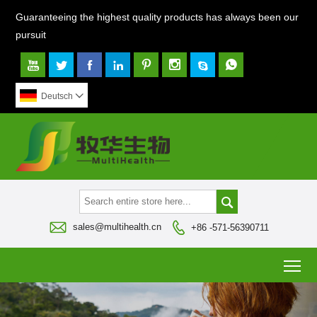
Guaranteeing the highest quality products has always been our
pursuit








Deutsch




sales@multihealth.cn
+86 -571-56390711
To