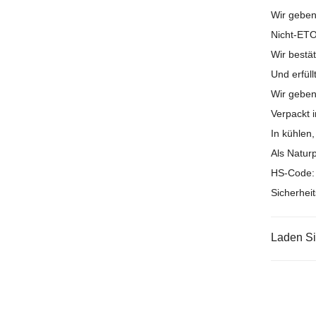
Wir geben
Nicht-ETO
Wir bestät
Und erfül
Wir gebe
Verpackt i
In kühlen
Als Natur
HS-Code: 
Sicherhei
Laden S