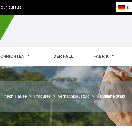
our pursuit
De
CHRICHTEN
DER FALL
FABRIK
nach Hause
>
Produkte
>
Verhältnisauszug
>
Kamillenextrakt