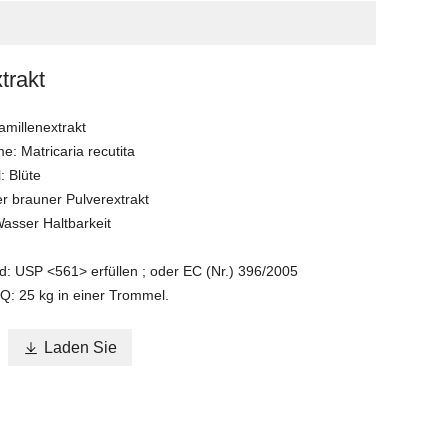
trakt
millenextrakt
: Matricaria recutita
: Blüte
r brauner Pulverextrakt
Wasser Haltbarkeit
nd: USP <561> erfüllen ; oder EC (Nr.) 396/2005
: 25 kg in einer Trommel.

Laden Sie