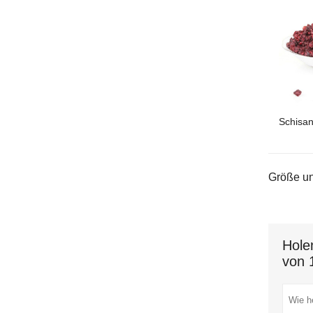
Schisan
Größe un
Hole
von 