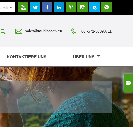








utsch




sales@multihealth.cn
+86 -571-56390711
KONTAKTIERE UNS
ÜBER UNS
