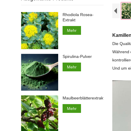
Rhodiola Rosea-
Extrakt
Mehr
Kamillen
Die Qualit
Während d
Spirulina-Pulver
kontrolli
Mehr
Und um ei
Maulbeerblätterextrakt
Mehr