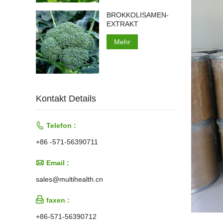
BROKKOLISAMEN-
EXTRAKT
Mehr
Kontakt Details

Telefon :
+86 -571-56390711

Email :
sales@multihealth.cn

faxen :
+86-571-56390712