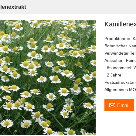
lenextrakt
Kamillenex
Produktname: Ka
Botanischer Name
Verwendeter Teil
Aussehen: Feine
Lösungsmittel: 
: 2 Jahre
Pestizidrücksta
Allgemeines MOQ

Email