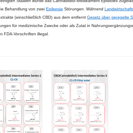
reinigten Staaten wurde das Cannabidiol-Medikament Epidiolex zugel
die Behandlung von zwei
Epilepsie
Störungen. Während
Landwirtschaft
xtrakte (einschließlich CBD) aus dem entfernt
Gesetz über geregelte S
ungen für medizinische Zwecke oder als Zutat in Nahrungsergänzungsmi
 FDA-Vorschriften illegal.