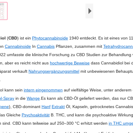
iol
(
CBD
) ist ein
Phytocannabinoide
1940 entdeckt. Es ist eines von 113
en
Cannabinoide
In
Cannabis
Pflanzen, zusammen mit
Tetrahydrocann
022 umfasste die klinische Forschung zu CBD Studien zur Behandlung
, aber es reicht nicht aus
hochwertige Beweise
dass Cannabidiol bei 
äparat verkauft
Nahrungsergänzungsmittel
mit unbewiesenen Behauptu
.
ol kann sein
intern eingenommen
auf vielfältige Weise, unter anderem
l-Spray
in die
Wange
.Es kann als CBD-Öl geliefert werden, das nur 
rpene
), CBD-dominant
Hanf
Extrakt
Öl, Kapseln, getrocknetes Cannabis 
 das Gleiche
Psychoaktivität
B. THC, und kann die psychoaktive Wirkun
 sind. CBD kann teilweise auf 250–300 °C erhitzt werden
in THC umge