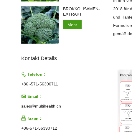
In den Ve
2018 für 
BROKKOLISAMEN-
EXTRAKT
und Hanfe
Mehr
Formulier
gemäß den
Kontakt Details

Telefon :
+86 -571-56390711

Email :
sales@multihealth.cn

faxen :
+86-571-56390712