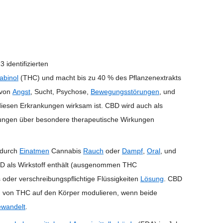
 identifizierten
abinol
(THC) und macht bis zu 40 % des Pflanzenextrakts
 von
Angst
, Sucht, Psychose,
Bewegungsstörungen
, und
diesen Erkrankungen wirksam ist. CBD wird auch als
ngen über besondere therapeutische Wirkungen
 durch
Einatmen
Cannabis
Rauch
oder
Dampf
,
Oral
, und
CBD als Wirkstoff enthält (ausgenommen THC
oder verschreibungspflichtige Flüssigkeiten
Lösung
. CBD
g von THC auf den Körper modulieren, wenn beide
wandelt
.