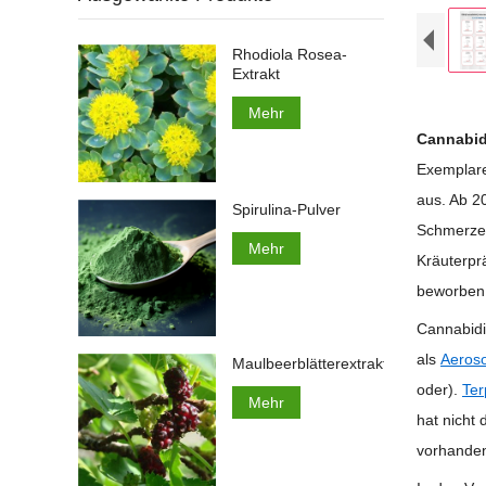
Rhodiola Rosea-
Extrakt
Mehr
Cannabid
Exemplar
aus. Ab 2
Spirulina-Pulver
Schmerzen
Mehr
Kräuterpr
beworben
Cannabidi
als
Aeroso
Maulbeerblätterextrakt
oder).
Te
Mehr
hat nicht
vorhanden