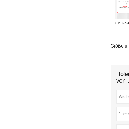
CBD-Se
Größe un
Hole
von 