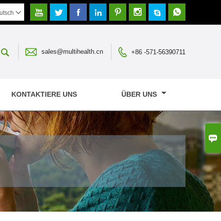








utsch




sales@multihealth.cn
+86 -571-56390711
KONTAKTIERE UNS
ÜBER UNS
