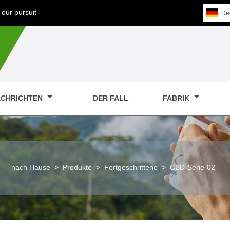
our pursuit
De
CHRICHTEN
DER FALL
FABRIK
nach Hause
>
Produkte
>
Fortgeschrittene
>
CBD-Serie-02