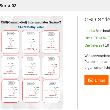
erie-02
CBD-Serie
marke
Multiheal
Die HERKUNFT
Die lieferzeit
10
Wir konzentrier
Plattform, phar
organischer lich

Email