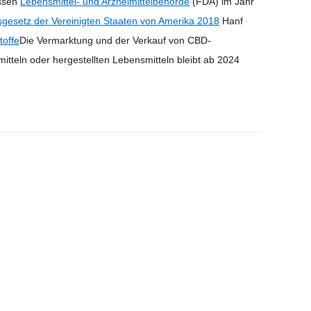
assen
Lebensmittel- und Arzneimittelbehörde
(FDA) im Jahr
sgesetz der Vereinigten Staaten von Amerika 2018
Hanf
toffe
Die Vermarktung und der Verkauf von CBD-
tteln oder hergestellten Lebensmitteln bleibt ab 2024