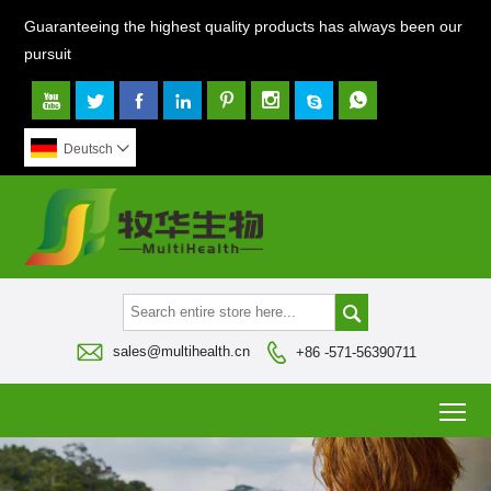
Guaranteeing the highest quality products has always been our
pursuit








Deutsch




sales@multihealth.cn
+86 -571-56390711
To